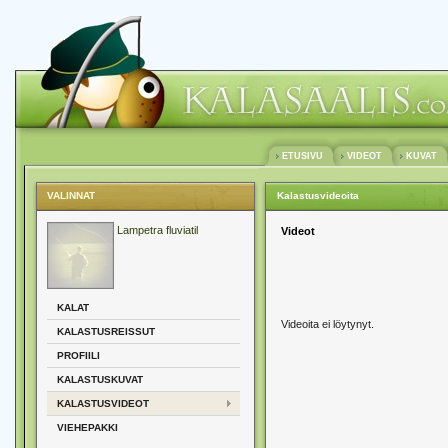
ETUSIVU
VIDEOT
KUVAT
VALINNAT
Kalastusvideoita
Lampetra fluviatil
Videot
KALAT
Videoita ei löytynyt.
KALASTUSREISSUT
PROFIILI
KALASTUSKUVAT
KALASTUSVIDEOT
VIEHEPAKKI