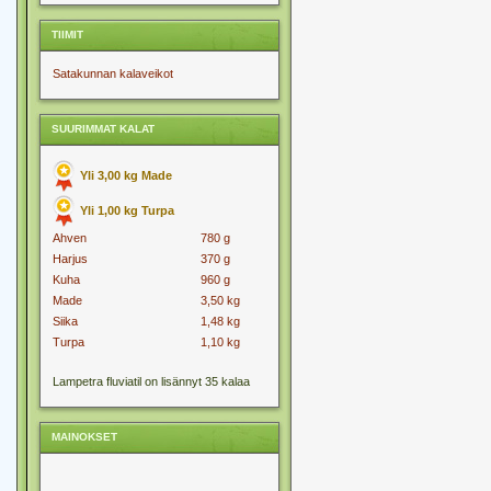
TIIMIT
Satakunnan kalaveikot
SUURIMMAT KALAT
Yli 3,00 kg Made
Yli 1,00 kg Turpa
Ahven
780 g
Harjus
370 g
Kuha
960 g
Made
3,50 kg
Siika
1,48 kg
Turpa
1,10 kg
Lampetra fluviatil on lisännyt 35 kalaa
MAINOKSET