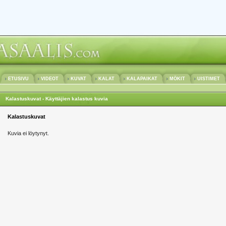
ETUSIVU
VIDEOT
KUVAT
KALAT
KALAPAIKAT
MÖKIT
UISTIMET
Kalastuskuvat - Käyttäjien kalastus kuvia
Kalastuskuvat
Kuvia ei löytynyt.