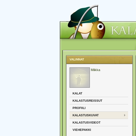
VALINNAT
Miikka
KALAT
KALASTUSREISSUT
PROFIILI
KALASTUSKUVAT
KALASTUSVIDEOT
VIEHEPAKKI