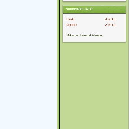
SUURIMMAT KALAT
Hauki
4,20 kg
Kirjolohi
2,10 kg
Miikka on lisännyt 4 kalaa