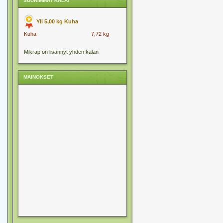
SUURIMMAT KALAT
Yli 5,00 kg Kuha
Kuha
7,72 kg
Mikrap on lisännyt yhden kalan
MAINOKSET