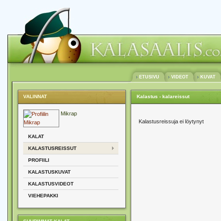
ETUSIVU
VIDEOT
KUVAT
VALINNAT
Kalastus - kalareissut
Mikrap
Kalastusreissuja ei löytynyt
KALAT
KALASTUSREISSUT
PROFIILI
KALASTUSKUVAT
KALASTUSVIDEOT
VIEHEPAKKI