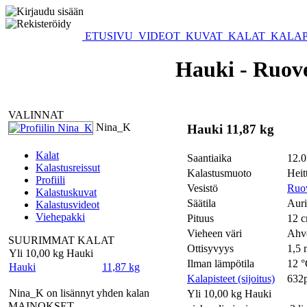
ETUSIVU
VIDEOT
KUVAT
KALAT
KALAP
Hauki - Ruove
VALINNAT
Nina_K
Hauki 11,87 kg
Kalat
Saantiaika
12.0
Kalastusreissut
Kalastusmuoto
Heit
Profiili
Vesistö
Ruov
Kalastuskuvat
Säätila
Aur
Kalastusvideot
Viehepakki
Pituus
12 
Vieheen väri
Ahv
SUURIMMAT KALAT
Ottisyvyys
1,5 
Yli 10,00 kg Hauki
Ilman lämpötila
12 
Hauki
11,87 kg
Kalapisteet (sijoitus)
632p
Nina_K on lisännyt yhden kalan
Yli 10,00 kg Hauki
MAINOKSET