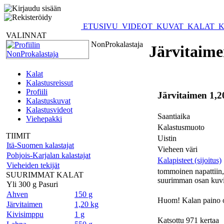
ETUSIVU
VIDEOT
KUVAT
KALAT
K
VALINNAT
NonProkalastaja
Järvitaime
Kalat
Kalastusreissut
Profiili
Järvitaimen 1,2
Kalastuskuvat
Kalastusvideot
Saantiaika
Viehepakki
Kalastusmuoto
TIIMIT
Uistin
Itä-Suomen kalastajat
Vieheen väri
Pohjois-Karjalan kalastajat
Kalapisteet (sijoitus)
Vieheiden tekijät
tommoinen napattiin, 
SUURIMMAT KALAT
suurimman osan kuvi
Yli 300 g Pasuri
Ahven
150 g
Huom! Kalan paino o
Järvitaimen
1,20 kg
Kivisimppu
1 g
Katsottu 971 kertaa