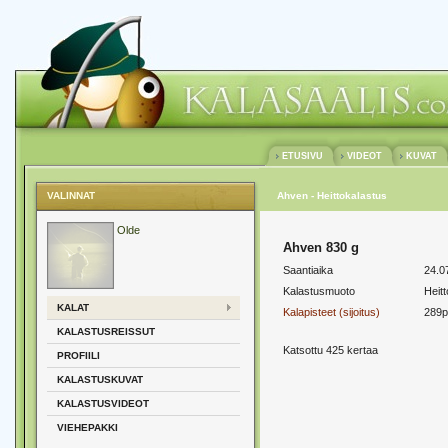
ETUSIVU
VIDEOT
KUVAT
VALINNAT
Ahven - Heittokalastus
Olde
Ahven 830 g
Saantiaika
24.0
Kalastusmuoto
Heit
KALAT
Kalapisteet (sijoitus)
289p
KALASTUSREISSUT
Katsottu 425 kertaa
PROFIILI
KALASTUSKUVAT
KALASTUSVIDEOT
VIEHEPAKKI