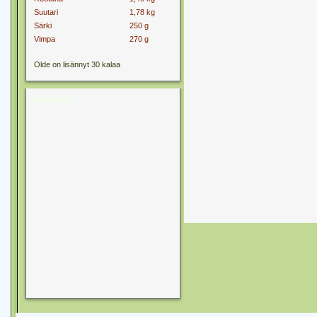
Suutari
1,78 kg
Särki
250 g
Vimpa
270 g
Olde on lisännyt 30 kalaa
MAINOKSET