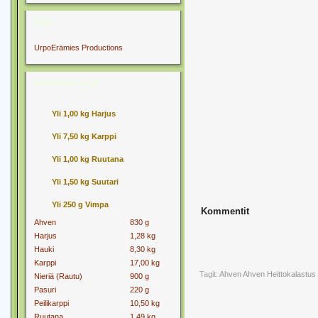
TIIMIT
UrpoErämies Productions
SUURIMMAT KALAT
Yli 1,00 kg Harjus
Yli 7,50 kg Karppi
Yli 1,00 kg Ruutana
Yli 1,50 kg Suutari
Yli 250 g Vimpa
Kommentit
Ahven
830 g
Harjus
1,28 kg
Hauki
8,30 kg
Karppi
17,00 kg
Tagit:
Ahven
Ahven Heittokalastus
Nieriä (Rautu)
900 g
Pasuri
220 g
Peilikarppi
10,50 kg
Ruutana
1,49 kg