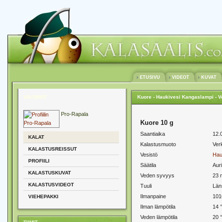
ETUSIVU
VIDEOT
KUVAT
VALINNAT
Kuore - Haukivesi Kangaslampi - 
Pro-Rapala
Kuore 10 g
Saantiaika
12.
KALAT
Kalastusmuoto
Ver
KALASTUSREISSUT
Vesistö
Hau
PROFIILI
Säätila
Aur
KALASTUSKUVAT
Veden syvyys
23 
KALASTUSVIDEOT
Tuuli
Läns
Ilmanpaine
101
VIEHEPAKKI
Ilman lämpötila
14 
Veden lämpötila
20 