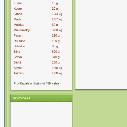
Kuore
10 g
Kuore
10 g
Lahna
1,44 kg
Made
2,87 kg
Muikku
30 g
Muu kalalaji
3,00 kg
Pasuri
210 g
Ruutana
100 g
Salakka
30 g
Siika
800 g
Sorva
340 g
Särki
230 g
Säyne
1,66 kg
Taimen
1,00 kg
Pro-Rapala on lisännyt 459 kalaa
MAINOKSET