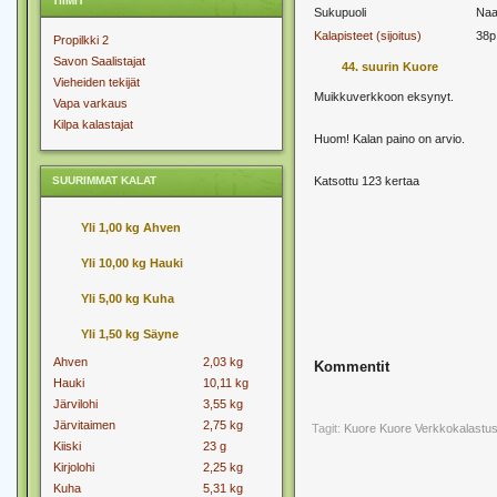
TIIMIT
Sukupuoli
Naa
Kalapisteet (sijoitus)
38p
Propilkki 2
Savon Saalistajat
44. suurin Kuore
Vieheiden tekijät
Muikkuverkkoon eksynyt.
Vapa varkaus
Kilpa kalastajat
Huom! Kalan paino on arvio.
SUURIMMAT KALAT
Katsottu 123 kertaa
Yli 1,00 kg Ahven
Yli 10,00 kg Hauki
Yli 5,00 kg Kuha
Yli 1,50 kg Säyne
Ahven
2,03 kg
Kommentit
Hauki
10,11 kg
Järvilohi
3,55 kg
Järvitaimen
2,75 kg
Tagit:
Kuore
Kuore Verkkokalastu
Kiiski
23 g
Kirjolohi
2,25 kg
Kuha
5,31 kg