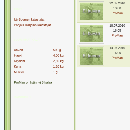
22.09.2010
13:00
TIIMIT
ProMan
Itä-Suomen kalastajat
Pohjois-Karjalan kalastajat
18.07.2010
18:05
ProMan
SUURIMMAT KALAT
14.07.2010
Ahven
500 g
16:00
Hauki
4,00 kg
ProMan
Kirjolohi
2,80 kg
Kuha
1,20 kg
Muikku
1 g
ProMan on lisännyt 5 kalaa
MAINOKSET