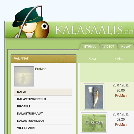
ETUSIVU
VIDEOT
KUVAT
VALINNAT
Kuva
Aika
ProMan
23.07.2011
20:00
KALAT
ProMan
KALASTUSREISSUT
PROFIILI
KALASTUSKUVAT
23.07.2011
02:20
KALASTUSVIDEOT
ProMan
VIEHEPAKKI