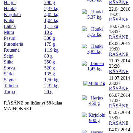
Harjus
790 g
RÄSÄNE
Hauki
5,37 kg
22.04.2016
Kirjolohi
4,05 kg
19:25
RÄSÄNE
Kuha
1,04 kg
Lahna
1,11 kg
10.07.2015
18:00
Mutu
10 g
RÄSÄNE
Pasuri
300 g
08.06.2015
Puronieriä
175 g
19:00
Ruutana
1,19 kg
RÄSÄNE
Seipi
80 g
11.07.2014
Siika
350 g
23:20
Sorva
520 g
RÄSÄNE
Särki
135 g
11.07.2014
Säyne
1,50 kg
23:00
Taimen
2,32 kg
RÄSÄNE
Turpa
20 g
06.07.2014
17:00
RÄSÄNE on lisännyt 58 kalaa
RÄSÄNE
MAINOKSET
05.07.2014
15:00
RÄSÄNE
04.07.2014