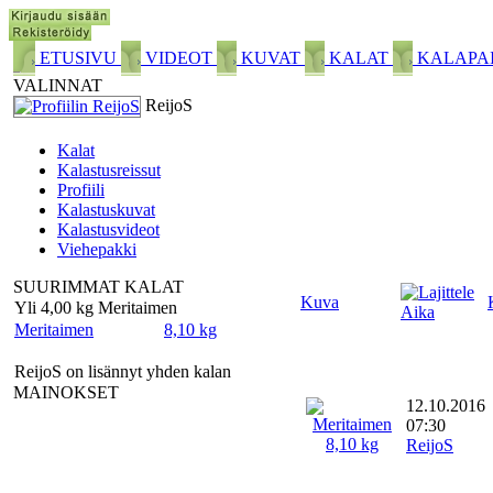
ETUSIVU
VIDEOT
KUVAT
KALAT
KALAPA
VALINNAT
ReijoS
Kalat
Kalastusreissut
Profiili
Kalastuskuvat
Kalastusvideot
Viehepakki
SUURIMMAT KALAT
Kuva
Yli 4,00 kg Meritaimen
Aika
Meritaimen
8,10 kg
ReijoS on lisännyt yhden kalan
MAINOKSET
12.10.2016
07:30
ReijoS