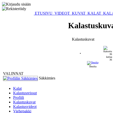
ETUSIVU
VIDEOT
KUVAT
KALAT
KAL
Kalastuskuva
Kalastuskuvat
36
Tenolta
VALINNAT
Säkkimies
Kalat
Kalastusreissut
Profiili
Kalastuskuvat
Kalastusvideot
Viehepakki