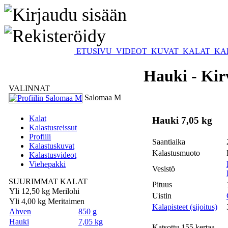
ETUSIVU
VIDEOT
KUVAT
KALAT
KA
Hauki - Kir
VALINNAT
Salomaa M
Kalat
Hauki 7,05 kg
Kalastusreissut
Profiili
Saantiaika
Kalastuskuvat
Kalastusmuoto
Kalastusvideot
Viehepakki
Vesistö
SUURIMMAT KALAT
Pituus
Yli 12,50 kg Merilohi
Uistin
Yli 4,00 kg Meritaimen
Kalapisteet (sijoitus)
Ahven
850 g
Hauki
7,05 kg
Katsottu 155 kertaa