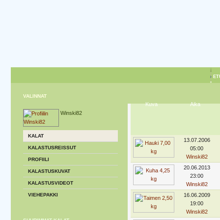
ET
VALINNAT
Kuva
Aika
Winski82
KALAT
13.07.2006
KALASTUSREISSUT
05:00
Winski82
PROFIILI
20.06.2013
KALASTUSKUVAT
23:00
KALASTUSVIDEOT
Winski82
VIEHEPAKKI
16.06.2009
19:00
Winski82