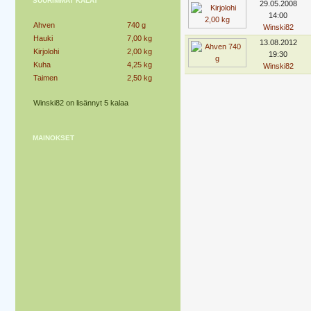
SUURIMMAT KALAT
29.05.2008
14:00
Ahven
740 g
Winski82
Hauki
7,00 kg
13.08.2012
Kirjolohi
2,00 kg
19:30
Kuha
4,25 kg
Winski82
Taimen
2,50 kg
Winski82 on lisännyt 5 kalaa
MAINOKSET