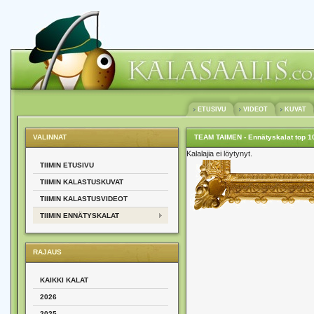
ETUSIVU
VIDEOT
KUVAT
VALINNAT
TEAM TAIMEN - Ennätyskalat top 1
Kalalajia ei löytynyt.
TIIMIN ETUSIVU
TIIMIN KALASTUSKUVAT
TIIMIN KALASTUSVIDEOT
TIIMIN ENNÄTYSKALAT
RAJAUS
KAIKKI KALAT
2026
2025