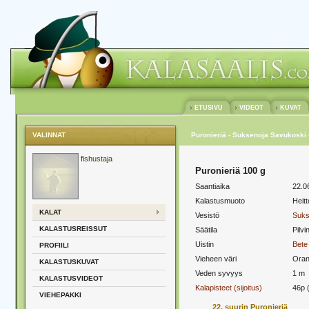
ETUSIVU
VIDEOT
KUVAT
VALINNAT
Puronieriä - Suksenoja Savukoski -
fishustaja
Puronieriä 100 g
Saantiaika
22.0
Kalastusmuoto
Heit
KALAT
Vesistö
Suks
KALASTUSREISSUT
Säätila
Pilvi
Uistin
Bete
PROFIILI
Vieheen väri
Oran
KALASTUSKUVAT
Veden syvyys
1 m
KALASTUSVIDEOT
Kalapisteet (sijoitus)
46p 
VIEHEPAKKI
22. suurin Puronieriä