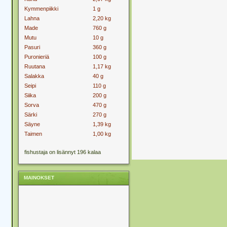
Kymmenpiikki
1 g
Lahna
2,20 kg
Made
760 g
Mutu
10 g
Pasuri
360 g
Puronieriä
100 g
Ruutana
1,17 kg
Salakka
40 g
Seipi
110 g
Siika
200 g
Sorva
470 g
Särki
270 g
Säyne
1,39 kg
Taimen
1,00 kg
fishustaja on lisännyt 196 kalaa
MAINOKSET