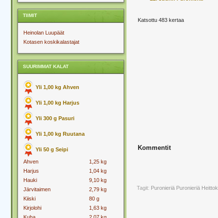
TIIMIT
Katsottu 483 kertaa
Heinolan Luupäät
Kotasen koskikalastajat
SUURIMMAT KALAT
Yli 1,00 kg Ahven
Yli 1,00 kg Harjus
Yli 300 g Pasuri
Yli 1,00 kg Ruutana
Kommentit
Yli 50 g Seipi
Ahven
1,25 kg
Harjus
1,04 kg
Hauki
9,10 kg
Tagit:
Puronieriä
Puronieriä Heitto
Järvitaimen
2,79 kg
Kiiski
80 g
Kirjolohi
1,63 kg
Kuha
2,07 kg