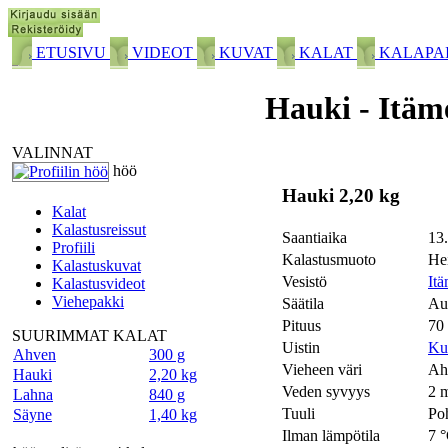
ETUSIVU
VIDEOT
KUVAT
KALAT
KALAPA
Hauki - Itäm
VALINNAT
höö
Hauki 2,20 kg
Kalat
Kalastusreissut
Saantiaika
13.
Profiili
Kalastusmuoto
Hei
Kalastuskuvat
Vesistö
It
Kalastusvideot
Viehepakki
Säätila
Au
Pituus
70
SUURIMMAT KALAT
Uistin
Ku
Ahven
300 g
Vieheen väri
Ah
Hauki
2,20 kg
Veden syvyys
2 
Lahna
840 g
Tuuli
Poh
Säyne
1,40 kg
Ilman lämpötila
7 