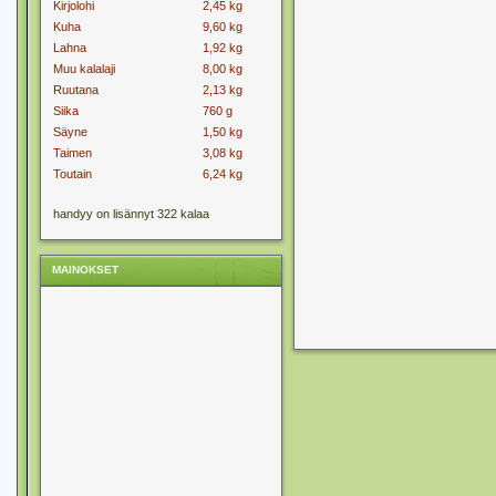
Kirjolohi
2,45 kg
Kuha
9,60 kg
Lahna
1,92 kg
Muu kalalaji
8,00 kg
Ruutana
2,13 kg
Siika
760 g
Säyne
1,50 kg
Taimen
3,08 kg
Toutain
6,24 kg
handyy on lisännyt 322 kalaa
MAINOKSET