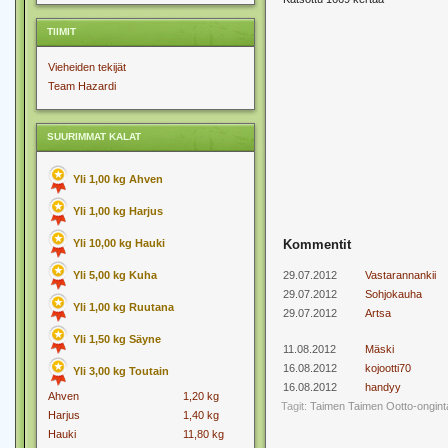
TIIMIT
Vieheiden tekijät
Team Hazardi
SUURIMMAT KALAT
Yli 1,00 kg Ahven
Yli 1,00 kg Harjus
Yli 10,00 kg Hauki
Kommentit
Yli 5,00 kg Kuha
29.07.2012
Vastarannankii
29.07.2012
Sohjokauha
Yli 1,00 kg Ruutana
29.07.2012
Artsa
Yli 1,50 kg Säyne
11.08.2012
Mäski
16.08.2012
kojootti70
Yli 3,00 kg Toutain
16.08.2012
handyy
Ahven
1,20 kg
Tagit:
Taimen
Taimen Ootto-ongint
Harjus
1,40 kg
Hauki
11,80 kg