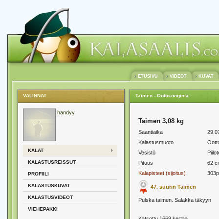
ETUSIVU
VIDEOT
KUVAT
VALINNAT
Taimen - Ootto-onginta
handyy
Taimen 3,08 kg
Saantiaika
29.0
Kalastusmuoto
Oott
KALAT
Vesistö
Piilot
KALASTUSREISSUT
Pituus
62 c
Kalapisteet (sijoitus)
303p
PROFIILI
KALASTUSKUVAT
47. suurin Taimen
KALASTUSVIDEOT
Pulska taimen. Salakka täkyyn
VIEHEPAKKI
Katsottu 1669 kertaa