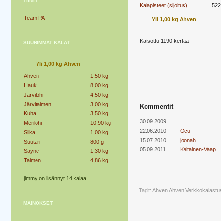
TIIMIT
Kalapisteet (sijoitus)
522
Team PA
Yli 1,00 kg Ahven
Katsottu 1190 kertaa
SUURIMMAT KALAT
Yli 1,00 kg Ahven
Ahven
1,50 kg
Hauki
8,00 kg
Järvilohi
4,50 kg
Järvitaimen
3,00 kg
Kommentit
Kuha
3,50 kg
30.09.2009
Merilohi
10,90 kg
22.06.2010
Ocu
Siika
1,00 kg
15.07.2010
joonah
Suutari
800 g
05.09.2011
Keltainen-Vaap
Säyne
1,30 kg
Taimen
4,86 kg
jimmy on lisännyt 14 kalaa
Tagit:
Ahven
Ahven Verkkokalastu
MAINOKSET