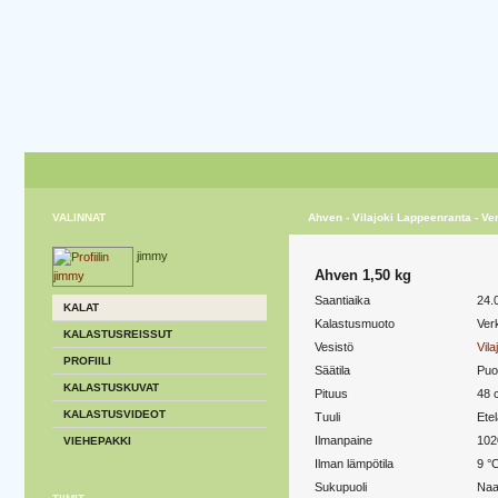
VALINNAT
Ahven - Vilajoki Lappeenranta - V
jimmy
Ahven 1,50 kg
Saantiaika
24.
KALAT
Kalastusmuoto
Ver
KALASTUSREISSUT
Vesistö
Vil
PROFIILI
Säätila
Puol
KALASTUSKUVAT
Pituus
48 
KALASTUSVIDEOT
Tuuli
Etel
Ilmanpaine
102
VIEHEPAKKI
Ilman lämpötila
9 °
Sukupuoli
Naa