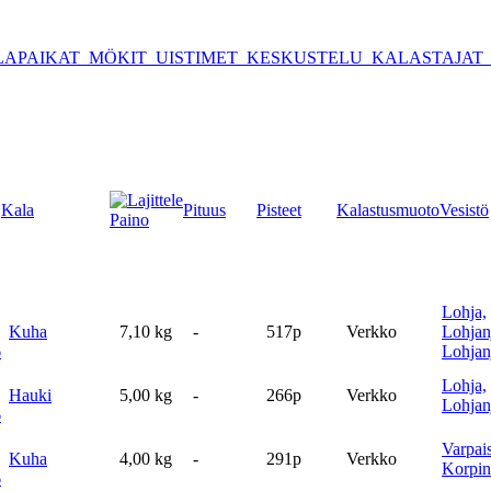
APAIKAT
MÖKIT
UISTIMET
KESKUSTELU
KALASTAJAT
Kala
Pituus
Pisteet
Kalastusmuoto
Vesistö
Paino
Lohja,
Kuha
7,10 kg
-
517p
Verkko
Lohjanj
6
Lohjan
Lohja,
Hauki
5,00 kg
-
266p
Verkko
Lohjan
6
Varpais
Kuha
4,00 kg
-
291p
Verkko
Korpin
6