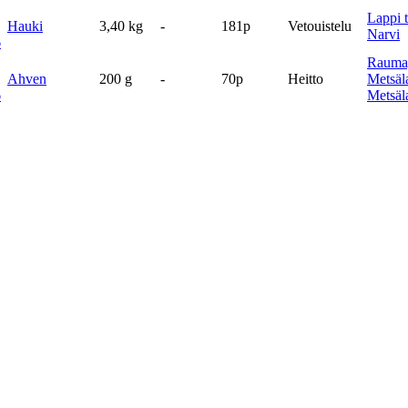
Lappi t
Hauki
3,40 kg
-
181p
Vetouistelu
Narvi
6
Rauma
Ahven
200 g
-
70p
Heitto
Metsäl
6
Metsäl