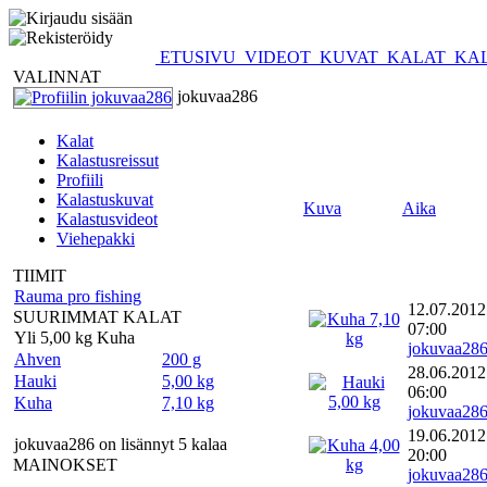
ETUSIVU
VIDEOT
KUVAT
KALAT
KAL
VALINNAT
jokuvaa286
Kalat
Kalastusreissut
Profiili
Kalastuskuvat
Kuva
Aika
Kalastusvideot
Viehepakki
TIIMIT
Rauma pro fishing
12.07.2012
SUURIMMAT KALAT
07:00
Yli 5,00 kg Kuha
jokuvaa28
Ahven
200 g
28.06.2012
Hauki
5,00 kg
06:00
Kuha
7,10 kg
jokuvaa28
19.06.2012
jokuvaa286 on lisännyt 5 kalaa
20:00
MAINOKSET
jokuvaa28