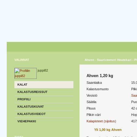
VALINNAT
Ahven - Saaristomeri Houtskari - Pi
juppi82
Ahven 1,20 kg
Saantiaika
15.
KALAT
Kalastusmuoto
Pilk
KALASTUSREISSUT
Vesistö
Saa
PROFIILI
Säätila
Puol
KALASTUSKUVAT
Pituus
42 
KALASTUSVIDEOT
Pilkin väri
Ho
Kalapisteet (sijoitus)
417
VIEHEPAKKI
Yli 1,00 kg Ahven