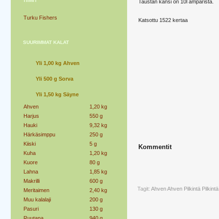
TIIMIT
Taustan kansi on 10l ämpäristä.
Turku Fishers
Katsottu 1522 kertaa
SUURIMMAT KALAT
Yli 1,00 kg Ahven
Yli 500 g Sorva
Yli 1,50 kg Säyne
Ahven
1,20 kg
Harjus
550 g
Hauki
9,32 kg
Härkäsimppu
250 g
Kiiski
5 g
Kommentit
Kuha
1,20 kg
Kuore
80 g
Lahna
1,85 kg
Makrilli
600 g
Tagit:
Ahven
Ahven Pilkintä
Pilkintä
Meritaimen
2,40 kg
Muu kalalaji
200 g
Pasuri
130 g
Ruutana
940 g