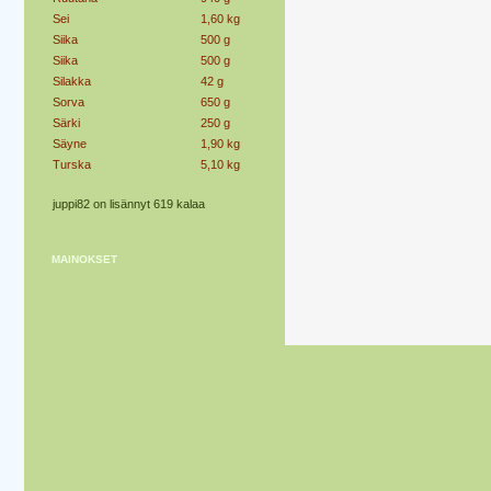
Sei
1,60 kg
Siika
500 g
Siika
500 g
Silakka
42 g
Sorva
650 g
Särki
250 g
Säyne
1,90 kg
Turska
5,10 kg
juppi82 on lisännyt 619 kalaa
MAINOKSET