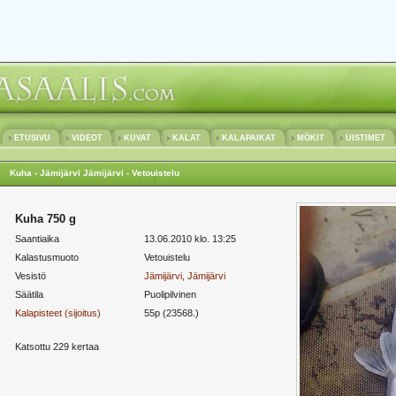
ETUSIVU
VIDEOT
KUVAT
KALAT
KALAPAIKAT
MÖKIT
UISTIMET
Kuha - Jämijärvi Jämijärvi - Vetouistelu
Kuha 750 g
Saantiaika
13.06.2010 klo. 13:25
Kalastusmuoto
Vetouistelu
Vesistö
Jämijärvi, Jämijärvi
Säätila
Puolipilvinen
Kalapisteet (sijoitus)
55p (23568.)
Katsottu 229 kertaa