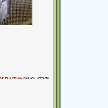
sään
tai
rekisteröidy
lisätäksesi kommentin.