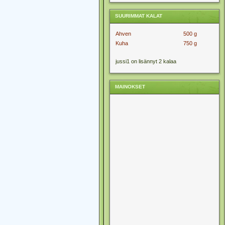
SUURIMMAT KALAT
Ahven
500 g
Kuha
750 g
jussi1 on lisännyt 2 kalaa
MAINOKSET