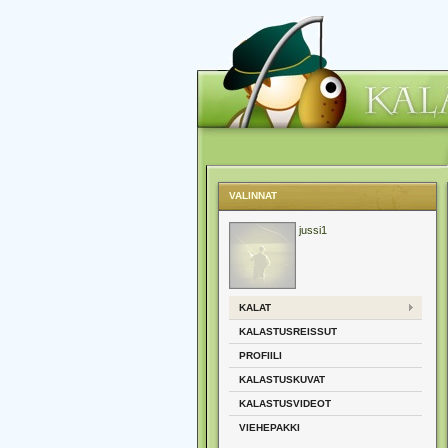
VALINNAT
jussi1
KALAT
KALASTUSREISSUT
PROFIILI
KALASTUSKUVAT
KALASTUSVIDEOT
VIEHEPAKKI