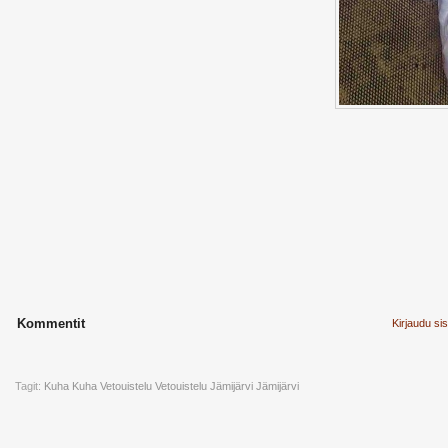
Kommentit
Kirjaudu si
Tagit:
Kuha
Kuha Vetouistelu
Vetouistelu
Jämijärvi
Jämijärvi