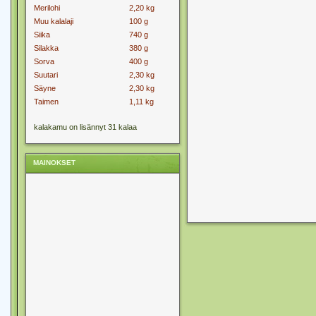
Merilohi
2,20 kg
Muu kalalaji
100 g
Siika
740 g
Silakka
380 g
Sorva
400 g
Suutari
2,30 kg
Säyne
2,30 kg
Taimen
1,11 kg
kalakamu on lisännyt 31 kalaa
MAINOKSET