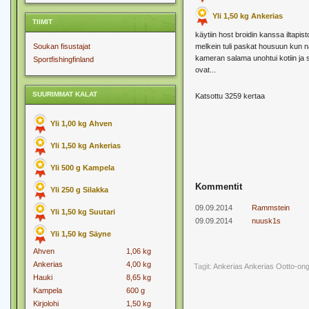
Yli 1,50 kg Ankerias
TIIMIT
käytiin host broidin kanssa iltapisto
Soukan fisustajat
melkein tuli paskat housuun kun näh
kameran salama unohtui kotiin ja s
Sportfishingfinland
ovat...
SUURIMMAT KALAT
Katsottu 3259 kertaa
Yli 1,00 kg Ahven
Yli 1,50 kg Ankerias
Yli 500 g Kampela
Kommentit
Yli 250 g Silakka
09.09.2014
Rammstein
Yli 1,50 kg Suutari
09.09.2014
nuusk1s
Yli 1,50 kg Säyne
Ahven
1,06 kg
Ankerias
4,00 kg
Tagit:
Ankerias
Ankerias Ootto-ong
Hauki
8,65 kg
Kampela
600 g
Kirjolohi
1,50 kg