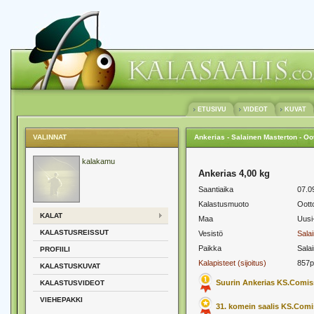
ETUSIVU
VIDEOT
KUVAT
VALINNAT
Ankerias - Salainen Masterton - Oo
kalakamu
Ankerias 4,00 kg
Saantiaika
07.0
Kalastusmuoto
Oott
KALAT
Maa
Uusi
KALASTUSREISSUT
Vesistö
Sala
Paikka
Sala
PROFIILI
Kalapisteet (sijoitus)
857p
KALASTUSKUVAT
Suurin Ankerias KS.Comis
KALASTUSVIDEOT
VIEHEPAKKI
31. komein saalis KS.Com