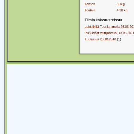
Taimen
820 g
Toutain
4,30 kg
Tiimin kalastusreissut
Lohipilkillä Teerilammella 26.03.20
Pilkkikisat Veittijärvellä 13.03.201
Tuulastus 23.10.2010
(1)