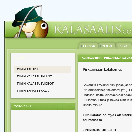
ETUSIVU
VIDEOT
KUVAT
VALINNAT
Kalastustiimit - Pirkanmaan kalak
Pirkanmaan kalakamut
TIIMIN ETUSIVU
TIIMIN KALASTUSKUVAT
TIIMIN KALASTUSVIDEOT
Kovaakin kovempi tiimi jossa jäse
Pirkanmaalaisia "kalakamuja" :) T
TIIMIN ENNÄTYSKALAT
uistellen, heittokalastaen sekä talv
kuulostaa tutulta ja kovaa hinkua k
ilmoita minulle.
MAINOKSET
Tiimillämme on myös on sisäisiä
seuraavassa.
- Pillkikausi 2010-2011