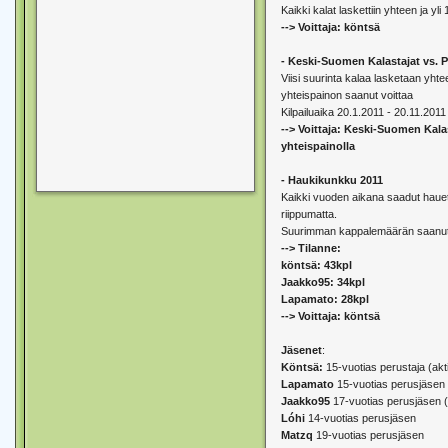
Kaikki kalat laskettiin yhteen ja yli 
--> Voittaja: köntsä
- Keski-Suomen Kalastajat vs.
Viisi suurinta kalaa lasketaan yh
yhteispainon saanut voittaa
Kilpailuaika 20.1.2011 - 20.11.2011
--> Voittaja: Keski-Suomen Kala
yhteispainolla
- Haukikunkku 2011
Kaikki vuoden aikana saadut haue
riippumatta.
Suurimman kappalemäärän saanut 
--> Tilanne:
köntsä: 43kpl
Jaakko95: 34kpl
Lapamato: 28kpl
--> Voittaja: köntsä
Jäsenet
:
Köntsä:
15-vuotias perustaja (akti
Lapamato
15-vuotias perusjäsen (
Jaakko95
17-vuotias perusjäsen (a
Lóhi
14-vuotias perusjäsen
Matzq
19-vuotias perusjäsen