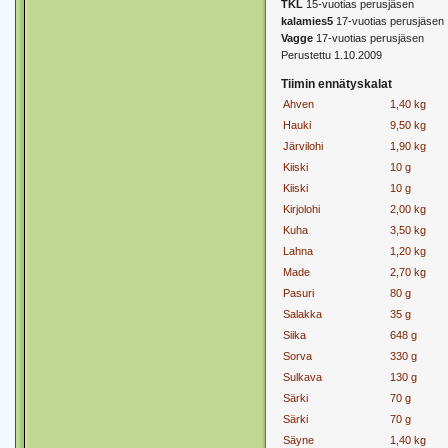
TKL
15-vuotias perusjäsen
kalamies5
17-vuotias perusjäsen
Vagge
17-vuotias perusjäsen
Perustettu 1.10.2009
Tiimin ennätyskalat
Ahven
1,40 kg
Hauki
9,50 kg
Järvilohi
1,90 kg
Kiiski
10 g
Kiiski
10 g
Kirjolohi
2,00 kg
Kuha
3,50 kg
Lahna
1,20 kg
Made
2,70 kg
Pasuri
80 g
Salakka
35 g
Siika
648 g
Sorva
330 g
Sulkava
130 g
Särki
70 g
Särki
70 g
Säyne
1,40 kg