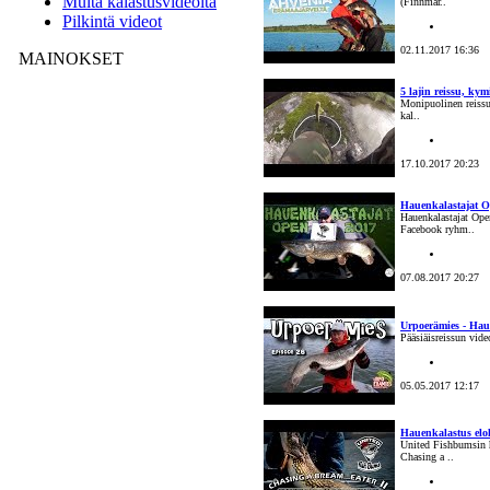
Muita kalastusvideoita
(Finnmar..
Pilkintä videot
02.11.2017 16:36
MAINOKSET
5 lajin reissu, kym
Monipuolinen reissu, 
kal..
17.10.2017 20:23
Hauenkalastajat 
Hauenkalastajat Ope
Facebook ryhm..
07.08.2017 20:27
Urpoerämies - Hau
Pääsiäisreissun vide
05.05.2017 12:17
Hauenkalastus elok
United Fishbumsin 
Chasing a ..