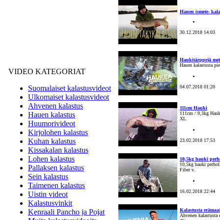
Hauen ismete- kala
30.12.2018 14:03
Haukitärppejä met
Hauen kalastusta pie
VIDEO KATEGORIAT
Suomalaiset kalastusvideot
04.07.2018 01:20
Ulkomaiset kalastusvideot
Ahvenen kalastus
111cm Hauki
Hauen kalastus
111cm / 9,3kg Hauki
XL
Huumorivideot
Kirjolohen kalastus
Kuhan kalastus
23.02.2018 17:53
Kissakalan kalastus
Lohen kalastus
10,5kg hauki perh
10,5kg hauki perhol
Pallaksen kalastus
Fiber v..
Sein kalastus
Taimenen kalastus
16.02.2018 22:44
Uistin videot
Kalastusvinkit
Kalastusta erämaaj
Kenraali Pancho ja Pojat
Ahvenen kalastusta 