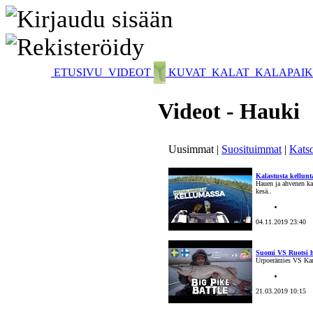
ETUSIVU
VIDEOT
KUVAT
KALAT
KALAPAI
Videot - Hauki
Uusimmat |
Suosituimmat
|
Kats
Kalastusta kellunt
Hauen ja ahvenen kal
kesä..
04.11.2019 23:40
Suomi VS Ruotsi h
Urpoerämies VS Kan
21.03.2019 10:15