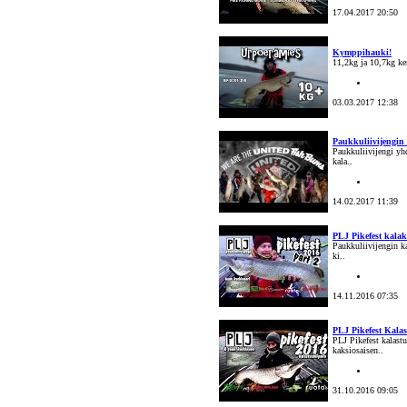
17.04.2017 20:50
Kymppihauki!
11,2kg ja 10,7kg ke
03.03.2017 12:38
Paukkuliivijengin 
Paukkuliivijengi yh
kala..
14.02.2017 11:39
PLJ Pikefest kalak
Paukkuliivijengin ka
ki..
14.11.2016 07:35
PLJ Pikefest Kalast
PLJ Pikefest kalastu
kaksiosaisen..
31.10.2016 09:05