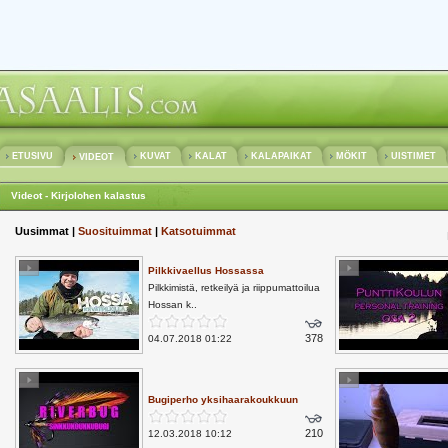
ETUSIVU
KUVAT
KALAT
KALAPAIKAT
MÖKIT
UISTIMET
VIDEOT
Videot - Kirjolohen kalastus
Uusimmat |
Suosituimmat
|
Katsotuimmat
Pilkkivaellus Hossassa
Pilkkimistä, retkeilyä ja riippumattoilua
Hossan k..
378
04.07.2018 01:22
Bugiperho yksihaarakoukkuun
210
12.03.2018 10:12