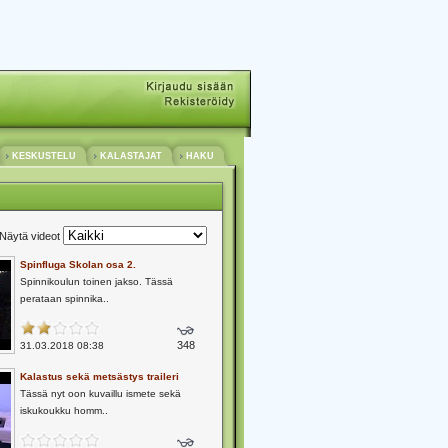
KESKUSTELU
KALASTAJAT
HAKU
Näytä videot
Spinfluga Skolan osa 2.
Spinnikoulun toinen jakso. Tässä
perataan spinnika..
348
31.03.2018 08:38
Kalastus sekä metsästys traileri
Tässä nyt oon kuvaillu ismete sekä
iskukoukku homm..