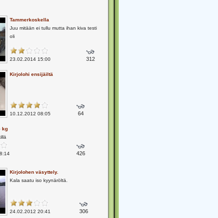
Tammerkoskella
Juu mitään ei tullu mutta ihan kiva testi
oli
312
23.02.2014 15:00
Kirjolohi ensijäiltä
64
10.12.2012 08:05
5 kg
illä
426
8:14
Kirjolohen väsyttely.
Kala saatu iso kyynäröltä.
306
24.02.2012 20:41