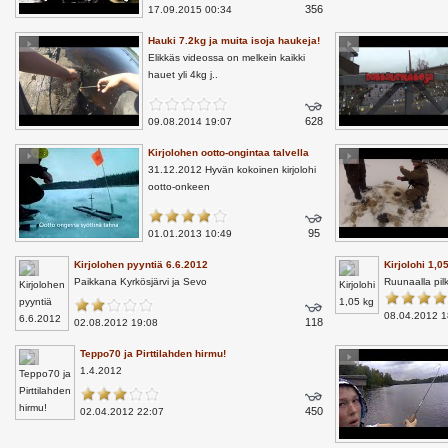
356
17.09.2015 00:34
Hauki 7.2kg ja muita isoja haukeja!
Elikkäs videossa on melkein kaikki
hauet yli 4kg j..
628
09.08.2014 19:07
Kirjolohen ootto-ongintaa talvella
31.12.2012 Hyvän kokoinen kirjolohi
ootto-onkeen
95
01.01.2013 10:49
Kirjolohen pyyntiä 6.6.2012
Kirjolohi 1,0
Paikkana Kyrkösjärvi ja Sevo
Ruunaalla pilk
08.04.2012 1
118
02.08.2012 19:08
Teppo70 ja Pirttilahden hirmu!
1.4.2012
450
02.04.2012 22:07