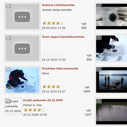
Saalista Liekkilammilta
Joitakin kirreja lammilta.
592
29.03.2011 17:45
Team Jypyn kirjolohitunnelmia
559
02.12.2010 17:50
Kirjolohta Valkealammelta
Heha
1944
29.11.2010 22:47
Esa62 paltasella 20.12.2009
Päivän 8. kirre
1147
20.12.2009 15:50