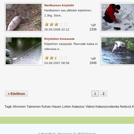
Hartikaisen kirjolohi
Hartikainen saa yllättäin kirjolohen,
1.3kg, Stort..
2336
26.09.2008 22:12
Kirjolohen kiusausta
Kirjolohen väsytystä. Rannalle kalaa ei
videossa e..
1846
24.09.2007 08:58
« Edellinen
1
2
Tagit: Ahvenen Taimenen Kuhan Hauen Lohen Kalastus Videot Kalastusvideoita Netissä Ki