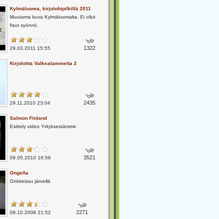
Kylmäluoma, kirjolohipilkillä 2011
Muutama kuva Kylmäluomalta. Ei ollut
fisut syönnil..
1322
29.03.2011 15:55
Kirjolohta Valkealammelta 2
2435
29.11.2010 23:04
Salmon Finland
Esittely video Yrityksestämme
3521
09.05.2010 16:56
Ongella
Onkireissu järvellä
2271
09.10.2008 21:52