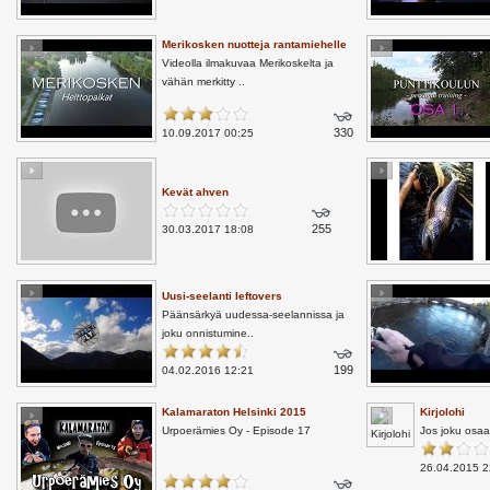
Merikosken nuotteja rantamiehelle
Videolla ilmakuvaa Merikoskelta ja
vähän merkitty ..
330
10.09.2017 00:25
Kevät ahven
255
30.03.2017 18:08
Uusi-seelanti leftovers
Päänsärkyä uudessa-seelannissa ja
joku onnistumine..
199
04.02.2016 12:21
Kalamaraton Helsinki 2015
Kirjolohi
Urpoerämies Oy - Episode 17
Jos joku osaa
26.04.2015 2