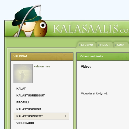
ETUSIVU
VIDEOT
KUVAT
VALINNAT
Kalastusvideoita
kalatonmies
Videot
KALAT
Videoita ei löytynyt.
KALASTUSREISSUT
PROFIILI
KALASTUSKUVAT
KALASTUSVIDEOT
VIEHEPAKKI