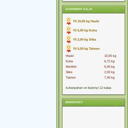
SUURIMMAT KALAT
Yli 10,00 kg Hauki
Yli 5,00 kg Kuha
Yli 2,00 kg Siika
Yli 5,00 kg Taimen
Hauki
10,65 kg
Kuha
6,72 kg
Merilohi
6,40 kg
Siika
2,00 kg
Taimen
7,40 kg
kuhanpahan on lisännyt 12 kalaa
MAINOKSET