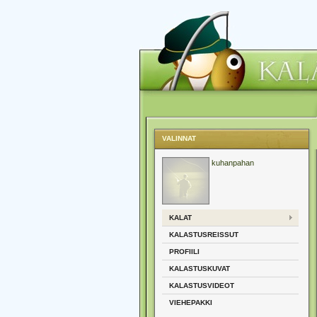
VALINNAT
kuhanpahan
KALAT
KALASTUSREISSUT
PROFIILI
KALASTUSKUVAT
KALASTUSVIDEOT
VIEHEPAKKI