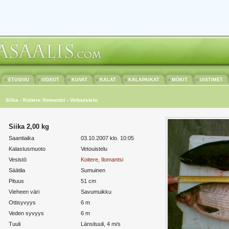
ETUSIVU
VIDEOT
KUVAT
KALAT
KALAPAIKAT
MÖKIT
UISTIMET
Siika - Koitere Ilomantsi - Vetouistelu
Siika 2,00 kg
Saantiaika
03.10.2007 klo. 10:05
Kalastusmuoto
Vetouistelu
Vesistö
Koitere, Ilomantsi
Säätila
Sumuinen
Pituus
51 cm
Vieheen väri
Savumuikku
Ottisyvyys
6 m
Veden syvyys
6 m
Tuuli
Länsituuli, 4 m/s