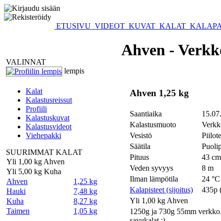
ETUSIVU
VIDEOT
KUVAT
KALAT
KALAPA
Ahven - Verkk
VALINNAT
lempis
Kalat
Ahven 1,25 kg
Kalastusreissut
Profiili
Saantiaika
15.07
Kalastuskuvat
Kalastusmuoto
Verkk
Kalastusvideot
Viehepakki
Vesistö
Piilot
Säätila
Puolip
SUURIMMAT KALAT
Pituus
43 cm
Yli 1,00 kg Ahven
Veden syvyys
8 m
Yli 5,00 kg Kuha
Ilman lämpötila
24 °C
Ahven
1,25 kg
Kalapisteet (sijoitus)
435p 
Hauki
7,48 kg
Yli 1,00 kg Ahven
Kuha
8,27 kg
Taimen
1,05 kg
1250g ja 730g 55mm verkko.
savukalat :)