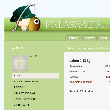
ETUSIVU
VIDEOT
KUVAT
VALINNAT
Lahna - Itämeri Raisio - Heittokala
mico90
Lahna 1,13 kg
Saantiaika
02.
Kalastusmuoto
Hei
KALAT
Vesistö
Itäm
KALASTUSREISSUT
Kalapisteet (sijoitus)
152
PROFIILI
Katsottu 280 kertaa
KALASTUSKUVAT
KALASTUSVIDEOT
VIEHEPAKKI