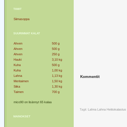
TIIMIT
Siimasoppa
SUURIMMAT KALAT
Ahven
500 g
Ahven
500 g
Ahven
250 g
Hauki
3,10 kg
Kuha
500 g
Kuha
1,00 kg
Lahna
1,13 kg
Kommentit
Meritaimen
1,50 kg
Siika
1,30 kg
Taimen
700 g
mico90 on lisännyt 65 kalaa
Tagit:
Lahna
Lahna Heittokalastus
MAINOKSET