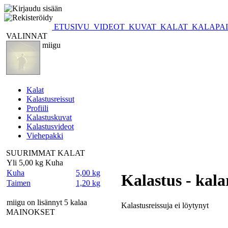
ETUSIVU
VIDEOT
KUVAT
KALAT
KALAPA
VALINNAT
miigu
Kalat
Kalastusreissut
Profiili
Kalastuskuvat
Kalastusvideot
Viehepakki
SUURIMMAT KALAT
Yli 5,00 kg Kuha
Kuha
5,00 kg
Kalastus - kala
Taimen
1,20 kg
miigu on lisännyt 5 kalaa
Kalastusreissuja ei löytynyt
MAINOKSET