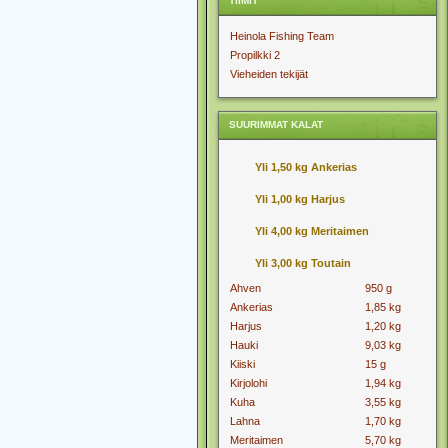
TIIMIT
Heinola Fishing Team
Propilkki 2
Vieheiden tekijät
SUURIMMAT KALAT
Yli 1,50 kg Ankerias
Yli 1,00 kg Harjus
Yli 4,00 kg Meritaimen
Yli 3,00 kg Toutain
Ahven
950 g
Ankerias
1,85 kg
Harjus
1,20 kg
Hauki
9,03 kg
Kiiski
15 g
Kirjolohi
1,94 kg
Kuha
3,55 kg
Lahna
1,70 kg
Meritaimen
5,70 kg