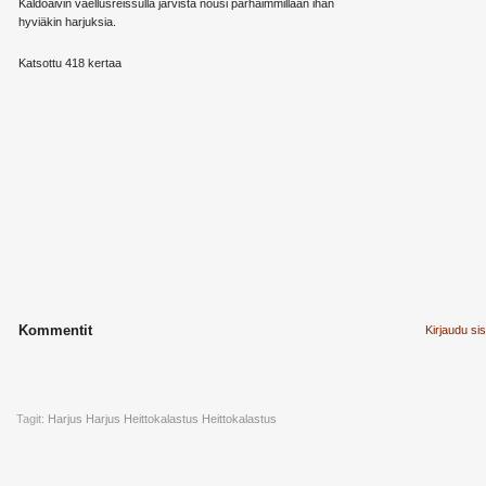
Kaldoaivin vaellusreissulla järvistä nousi parhaimmillaan ihan
hyviäkin harjuksia.
Katsottu 418 kertaa
Kommentit
Kirjaudu si
Tagit:
Harjus
Harjus Heittokalastus
Heittokalastus