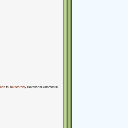
sään
tai
rekisteröidy
lisätäksesi kommentin.