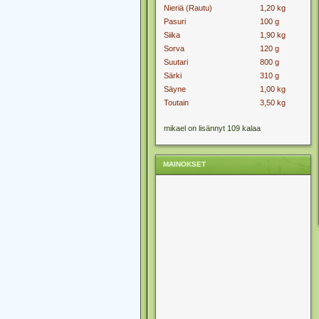
Nieriä (Rautu)
1,20 kg
Pasuri
100 g
Siika
1,90 kg
Sorva
120 g
Suutari
800 g
Särki
310 g
Säyne
1,00 kg
Toutain
3,50 kg
mikael on lisännyt 109 kalaa
MAINOKSET