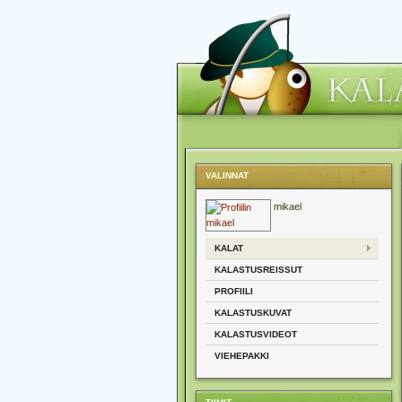
VALINNAT
mikael
KALAT
KALASTUSREISSUT
PROFIILI
KALASTUSKUVAT
KALASTUSVIDEOT
VIEHEPAKKI