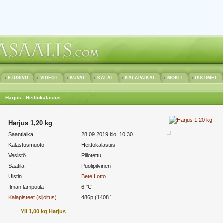
ETUSIVU
VIDEOT
KUVAT
KALAT
KALAPAIKAT
MÖKIT
UISTIMET
Harjus - Heittokalastus
Harjus 1,20 kg
Saantiaika
28.09.2019 klo. 10:30
Kalastusmuoto
Heittokalastus
Vesistö
Piilotettu
Säätila
Puolipilvinen
Uistin
Bete
Lotto
Ilman lämpötila
6 °C
Kalapisteet (sijoitus)
486p (1408.)
Yli 1,00 kg Harjus