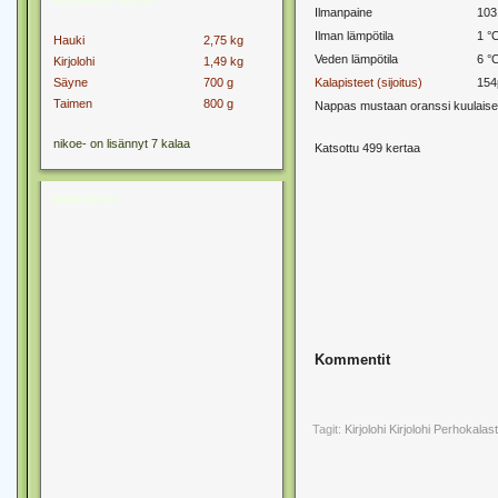
SUURIMMAT KALAT
Ilmanpaine
103
Ilman lämpötila
1 °
Hauki
2,75 kg
Veden lämpötila
6 °
Kirjolohi
1,49 kg
Säyne
700 g
Kalapisteet (sijoitus)
154
Taimen
800 g
Nappas mustaan oranssi kuulaisee 
nikoe- on lisännyt 7 kalaa
Katsottu 499 kertaa
MAINOKSET
Kommentit
Tagit:
Kirjolohi
Kirjolohi Perhokalas