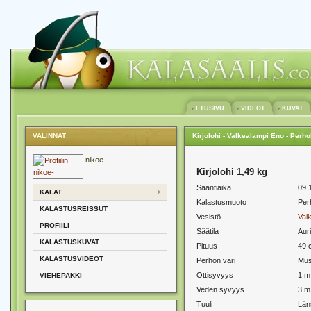
ETUSIVU
VIDEOT
KUVAT
VALINNAT
Kirjolohi - Valkealampi Eno - Perh
nikoe-
Kirjolohi 1,49 kg
Saantiaika
09.
KALAT
Kalastusmuoto
Per
KALASTUSREISSUT
Vesistö
Val
PROFIILI
Säätila
Aur
KALASTUSKUVAT
Pituus
49 
KALASTUSVIDEOT
Perhon väri
Mus
Ottisyvyys
1 m
VIEHEPAKKI
Veden syvyys
3 m
Tuuli
Läns