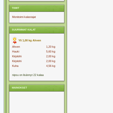
TIIMIT
Monitoimi kalastajat
SUURIMMAT KALAT
Yli 1,00 kg Ahven
Ahven
1,20 kg
Hauki
5,60 kg
Kirjolohi
2,00 kg
Kirjolohi
2,00 kg
Kuha
4,56 kg
nipsu on lisännyt 22 kalaa
MAINOKSET