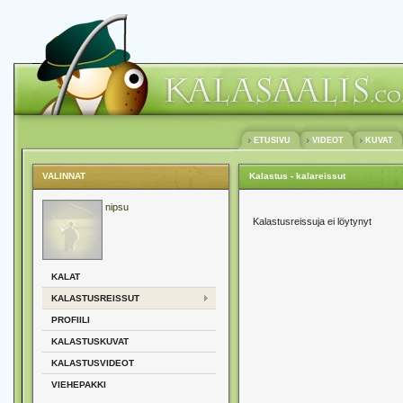
ETUSIVU
VIDEOT
KUVAT
VALINNAT
Kalastus - kalareissut
nipsu
Kalastusreissuja ei löytynyt
KALAT
KALASTUSREISSUT
PROFIILI
KALASTUSKUVAT
KALASTUSVIDEOT
VIEHEPAKKI