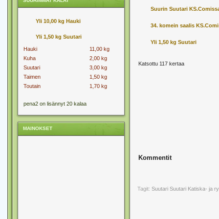
SUURIMMAT KALAT
Suurin Suutari KS.Comiss
Yli 10,00 kg Hauki
34. komein saalis KS.Com
Yli 1,50 kg Suutari
Yli 1,50 kg Suutari
Hauki
11,00 kg
Kuha
2,00 kg
Katsottu 117 kertaa
Suutari
3,00 kg
Taimen
1,50 kg
Toutain
1,70 kg
pena2 on lisännyt 20 kalaa
MAINOKSET
Kommentit
Tagit:
Suutari
Suutari Katiska- ja 