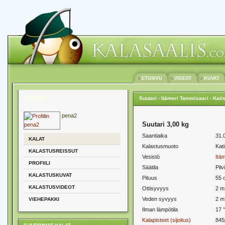
ETUSIVU
VIDEOT
KUVAT
VALINNAT
Suutari - Itämeri Tammisaari - Kati
pena2
Suutari 3,00 kg
Saantiaika
31.
KALAT
Kalastusmuoto
Kat
KALASTUSREISSUT
Vesistö
Itä
PROFIILI
Säätila
Pilv
KALASTUSKUVAT
Pituus
55 
KALASTUSVIDEOT
Ottisyvyys
2 m
Veden syvyys
2 m
VIEHEPAKKI
Ilman lämpötila
17 
Kalapisteet (sijoitus)
845