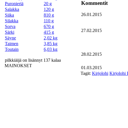
Kommentit
Puronieriä
20 g
Salakka
120 g
26.01.2015
Siika
810 g
Silakka
110 g
Sorva
670 g
27.02.2015
Särki
415 g
Säyne
2,02 kg
Taimen
3,85 kg
Toutain
6,03 kg
28.02.2015
pilkkiäijä on lisännyt 137 kalaa
MAINOKSET
01.03.2015
Tagit:
Kirjolohi
Kirjolohi 