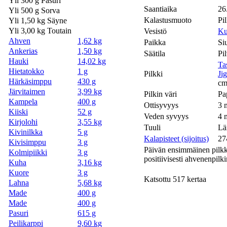
Yli 300 g Pasuri
Saantiaika
26
Yli 500 g Sorva
Kalastusmuoto
Pil
Yli 1,50 kg Säyne
Yli 3,00 kg Toutain
Vesistö
Ku
Ahven
1,62 kg
Paikka
Si
Ankerias
1,50 kg
Säätila
Pi
Hauki
14,02 kg
Ta
Hietatokko
1 g
Pilkki
Ji
Härkäsimppu
430 g
cm
Järvitaimen
3,99 kg
Pilkin väri
Pa
Kampela
400 g
Ottisyvyys
3 
Kiiski
52 g
Veden syvyys
4 
Kirjolohi
3,55 kg
Tuuli
Lä
Kivinilkka
5 g
Kalapisteet (sijoitus)
27
Kivisimppu
3 g
Päivän ensimmäinen pilkkik
Kolmipiikki
3 g
positiivisesti ahvenenpilk
Kuha
3,16 kg
Kuore
3 g
Katsottu 517 kertaa
Lahna
5,68 kg
Made
400 g
Made
400 g
Pasuri
615 g
Peilikarppi
9,60 kg