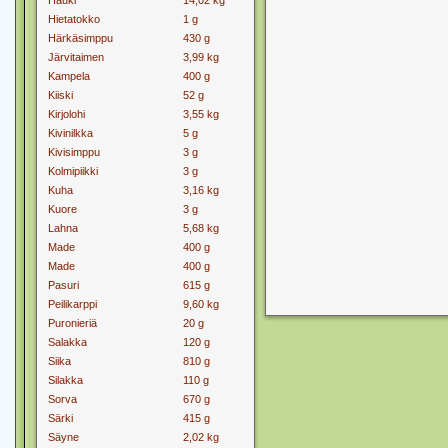
Hauki
14,02 kg
Hietatokko
1 g
Härkäsimppu
430 g
Järvitaimen
3,99 kg
Kampela
400 g
Kiiski
52 g
Kirjolohi
3,55 kg
Kivinilkka
5 g
Kivisimppu
3 g
Kolmipiikki
3 g
Kuha
3,16 kg
Kuore
3 g
Lahna
5,68 kg
Made
400 g
Made
400 g
Pasuri
615 g
Peilikarppi
9,60 kg
Puronieriä
20 g
Salakka
120 g
Siika
810 g
Silakka
110 g
Sorva
670 g
Särki
415 g
Säyne
2,02 kg