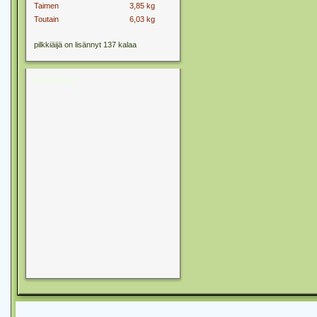
Taimen
3,85 kg
Toutain
6,03 kg
pilkkiäijä on lisännyt 137 kalaa
MAINOKSET