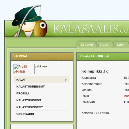
ETUSIVU
VIDEOT
KUVAT
VALINNAT
Kolmipiikki - Pilkintä
pilkkiäijä
Kolmipiikki 3 g
Saantiaika
10.
KALAT
Kalastusmuoto
Pilk
KALASTUSREISSUT
Vesistö
Piil
PROFIILI
Pilkki
Mor
KALASTUSKUVAT
Pilkin väri
Tu
KALASTUSVIDEOT
Katsottu 171 kertaa
VIEHEPAKKI