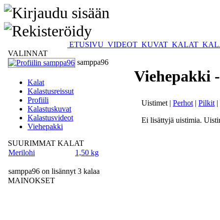
ETUSIVU
VIDEOT
KUVAT
KALAT
KAL
VALINNAT
samppa96
Viehepakki -
Kalat
Kalastusreissut
Profiili
Uistimet |
Perhot
|
Pilkit
|
Kalastuskuvat
Kalastusvideot
Ei lisättyjä uistimia. Uist
Viehepakki
SUURIMMAT KALAT
Merilohi
1,50 kg
samppa96 on lisännyt 3 kalaa
MAINOKSET