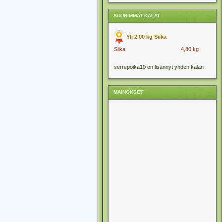
SUURIMMAT KALAT
Yli 2,00 kg Siika
Siika
4,80 kg
serrepoika10 on lisännyt yhden kalan
MAINOKSET