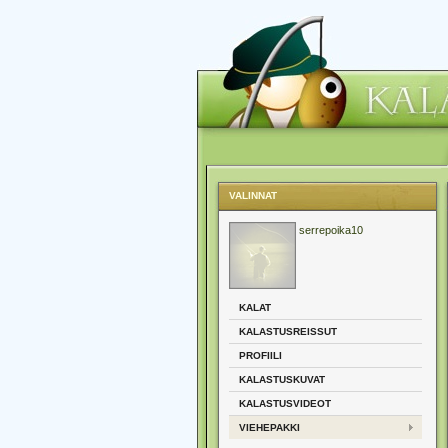
VALINNAT
serrepoika10
KALAT
KALASTUSREISSUT
PROFIILI
KALASTUSKUVAT
KALASTUSVIDEOT
VIEHEPAKKI