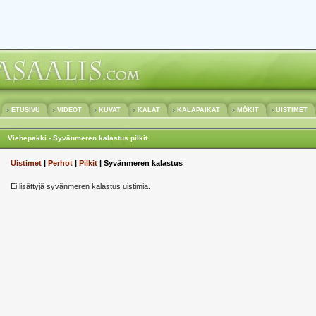
ETUSIVU
VIDEOT
KUVAT
KALAT
KALAPAIKAT
MÖKIT
UISTIMET
Viehepakki - Syvänmeren kalastus pilkit
Uistimet
|
Perhot
|
Pilkit
| Syvänmeren kalastus
Ei lisättyjä syvänmeren kalastus uistimia.