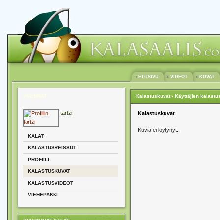
ETUSIVU
VIDEOT
KUVAT
VALINNAT
Kalastuskuvat - Käyttäjien kalastu
tartzi
Kalastuskuvat
Kuvia ei löytynyt.
KALAT
KALASTUSREISSUT
PROFIILI
KALASTUSKUVAT
KALASTUSVIDEOT
VIEHEPAKKI