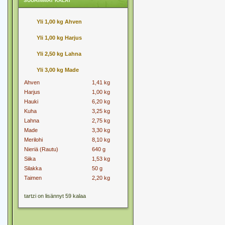
SUURIMMAT KALAT
Yli 1,00 kg Ahven
Yli 1,00 kg Harjus
Yli 2,50 kg Lahna
Yli 3,00 kg Made
Ahven
1,41 kg
Harjus
1,00 kg
Hauki
6,20 kg
Kuha
3,25 kg
Lahna
2,75 kg
Made
3,30 kg
Merilohi
8,10 kg
Nieriä (Rautu)
640 g
Siika
1,53 kg
Silakka
50 g
Taimen
2,20 kg
tartzi on lisännyt 59 kalaa