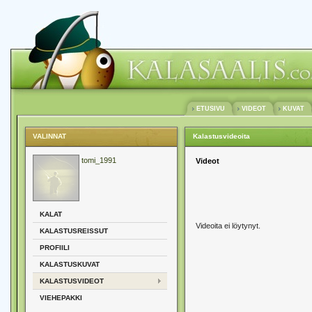
ETUSIVU
VIDEOT
KUVAT
VALINNAT
Kalastusvideoita
tomi_1991
Videot
KALAT
Videoita ei löytynyt.
KALASTUSREISSUT
PROFIILI
KALASTUSKUVAT
KALASTUSVIDEOT
VIEHEPAKKI