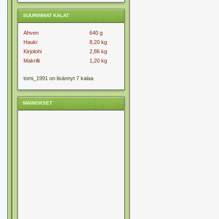
SUURIMMAT KALAT
Ahven
640 g
Hauki
8,20 kg
Kirjolohi
2,86 kg
Makrilli
1,20 kg
tomi_1991 on lisännyt 7 kalaa
MAINOKSET