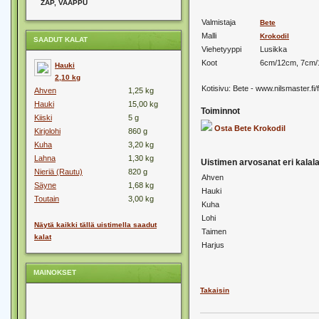
ZAP, VAAPPU
Valmistaja
Bete
Malli
Krokodil
SAADUT KALAT
Viehetyyppi
Lusikka
Koot
6cm/12cm, 7cm/
Hauki
2,10 kg
Kotisivu:
Bete - www.nilsmaster.fi/fi
Ahven
1,25 kg
Hauki
15,00 kg
Toiminnot
Kiiski
5 g
Osta Bete Krokodil
Kirjolohi
860 g
Kuha
3,20 kg
Lahna
1,30 kg
Uistimen arvosanat eri kalalaj
Nieriä (Rautu)
820 g
Ahven
Säyne
1,68 kg
Hauki
Toutain
3,00 kg
Kuha
Lohi
Näytä kaikki tällä uistimella saadut
Taimen
kalat
Harjus
MAINOKSET
Takaisin