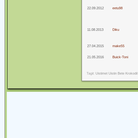
22.09.2012
eetu98
11.08.2013
Diku
27.04.2015
make55
21.05.2016
Buick-Toni
Tagit:
Uistimet
Uistin
Bete
Krokodil