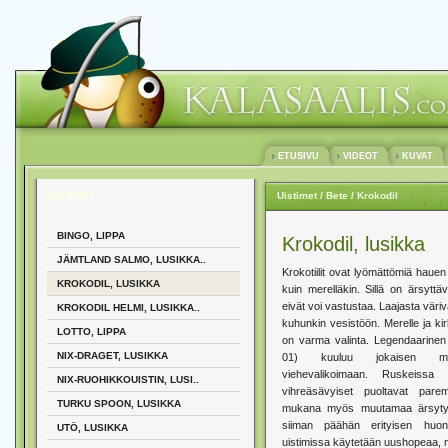
ETUSIVU
VIDEOT
KUVAT
UISTIMET
Uistimet
/ Bete
/ Krokodil
BINGO, LIPPA
Krokodil, lusikka
JÄMTLAND SALMO, LUSIKKA..
Krokotiilit ovat lyömättömiä hauen
KROKODIL, LUSIKKA
kuin merelläkin. Sillä on ärsyttävä
eivät voi vastustaa. Laajasta väriv
KROKODIL HELMI, LUSIKKA..
kuhunkin vesistöön. Merelle ja kirk
LOTTO, LIPPA
on varma valinta. Legendaarinen ”
NIX-DRAGET, LUSIKKA
01) kuuluu jokaisen meri
viehevalikoimaan. Ruskeissa 
NIX-RUOHIKKOUISTIN, LUSI..
vihreäsävyiset puoltavat par
TURKU SPOON, LUSIKKA
mukana myös muutamaa ärsytysv
siiman päähän erityisen huonol
UTÖ, LUSIKKA
uistimissa käytetään uushopeaa, m