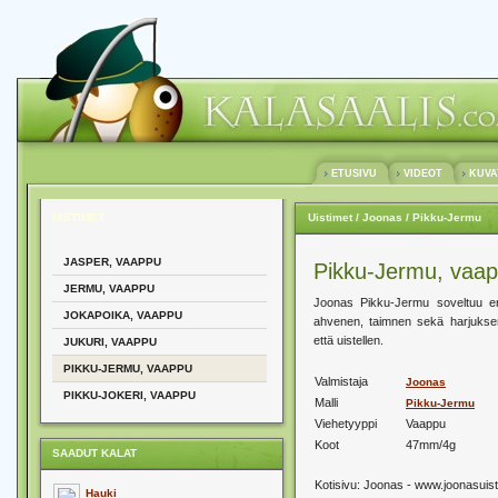
ETUSIVU
VIDEOT
KUV
UISTIMET
Uistimet
/ Joonas
/ Pikku-Jermu
JASPER, VAAPPU
Pikku-Jermu, vaa
JERMU, VAAPPU
Joonas Pikku-Jermu soveltuu eri
JOKAPOIKA, VAAPPU
ahvenen, taimnen sekä harjukse
että uistellen.
JUKURI, VAAPPU
PIKKU-JERMU, VAAPPU
Valmistaja
Joonas
PIKKU-JOKERI, VAAPPU
Malli
Pikku-Jermu
Viehetyyppi
Vaappu
Koot
47mm/4g
SAADUT KALAT
Kotisivu:
Joonas - www.joonasuisti
Hauki