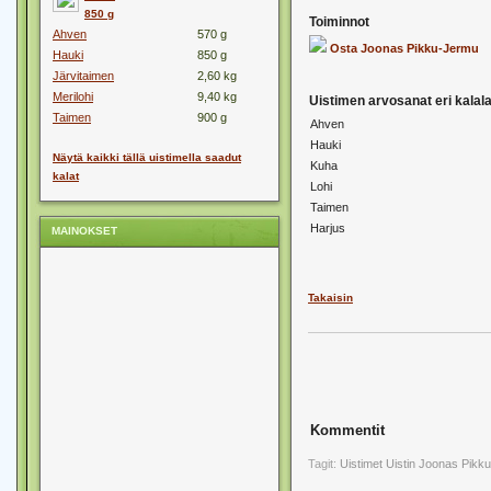
850 g
Toiminnot
Ahven
570 g
Osta Joonas Pikku-Jermu
Hauki
850 g
Järvitaimen
2,60 kg
Merilohi
9,40 kg
Uistimen arvosanat eri kalalaj
Taimen
900 g
Ahven
Hauki
Näytä kaikki tällä uistimella saadut
Kuha
kalat
Lohi
Taimen
Harjus
MAINOKSET
Takaisin
Kommentit
Tagit:
Uistimet
Uistin
Joonas
Pikk