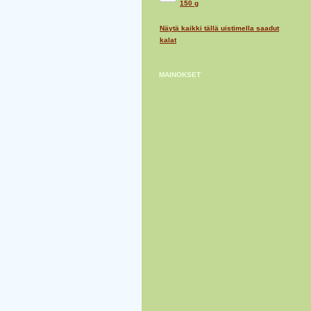
150 g
Näytä kaikki tällä uistimella saadut
kalat
MAINOKSET