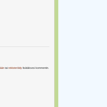
sään
tai
rekisteröidy
lisätäksesi kommentin.