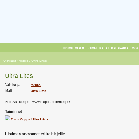
ETUSIVU
VIDEOT
KUVAT
KALAT
KALAPAIKAT
MÖK
Uistimet
/ Mepps
/ Ultra Lites
Ultra Lites
Valmistaja
Mepps
Malli
Ultra Lites
Kotisivu:
Mepps - www.mepps.com/mepps/
Toiminnot
Osta Mepps Ultra Lites
Uistimen arvosanat eri kalalajeille