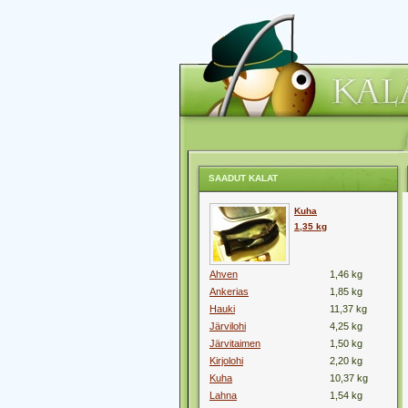
SAADUT KALAT
Kuha
1,35 kg
Ahven
1,46 kg
Ankerias
1,85 kg
Hauki
11,37 kg
Järvilohi
4,25 kg
Järvitaimen
1,50 kg
Kirjolohi
2,20 kg
Kuha
10,37 kg
Lahna
1,54 kg