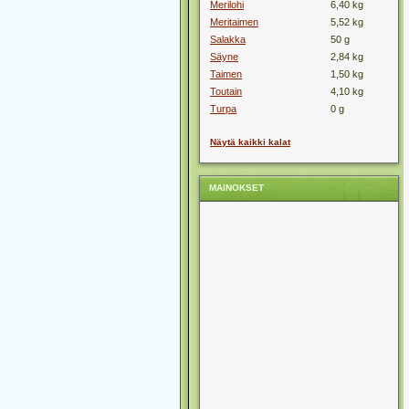
Merilohi
6,40 kg
Meritaimen
5,52 kg
Salakka
50 g
Säyne
2,84 kg
Taimen
1,50 kg
Toutain
4,10 kg
Turpa
0 g
Näytä kaikki kalat
MAINOKSET