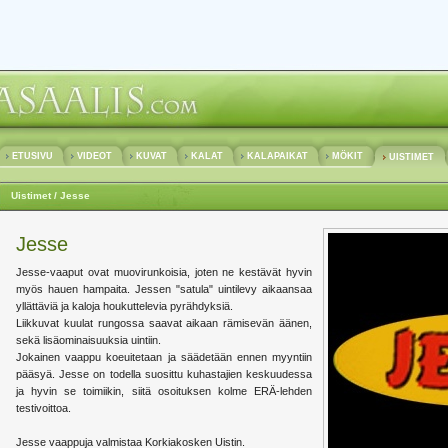
ETUSIVU
VIDEOT
KUVAT
KALAT
KALAPAIKAT
MÖKIT
UISTIMET
Uistimet
/ Jesse
Jesse
Jesse-vaaput ovat muovirunkoisia, joten ne kestävät hyvin
myös hauen hampaita. Jessen "satula" uintilevy aikaansaa
yllättäviä ja kaloja houkuttelevia pyrähdyksiä.
Liikkuvat kuulat rungossa saavat aikaan rämisevän äänen,
sekä lisäominaisuuksia uintiin.
Jokainen vaappu koeuitetaan ja säädetään ennen myyntiin
pääsyä. Jesse on todella suosittu kuhastajien keskuudessa
ja hyvin se toimiikin, siitä osoituksen kolme ERÄ-lehden
testivoittoa.
Jesse vaappuja valmistaa Korkiakosken Uistin.