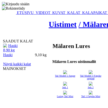
ETUSIVU
VIDEOT
KUVAT
KALAT
KALAPAIKAT
Uistimet
/ Mälare
SAADUT KALAT
Mälaren Lures
Hauki
8,90 kg
Hauki
9,10 kg
Mälaren Lures uistinmallit
Näytä kaikki kalat
MAINOKSET
Tail Modell 2 Amper
Tail Modell 3 Fatpike
original
Jerk 1
Jerk 2
Luring Tail Mini
Tail 1 Fatpike Mini