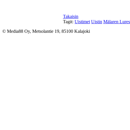
Takaisin
Tagit:
Uistimet
Uistin
Mälaren Lures
© Media88 Oy, Metsolantie 19, 85100 Kalajoki