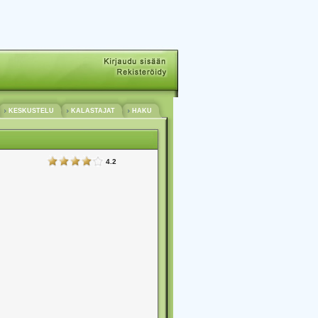
KESKUSTELU
KALASTAJAT
HAKU
4.2