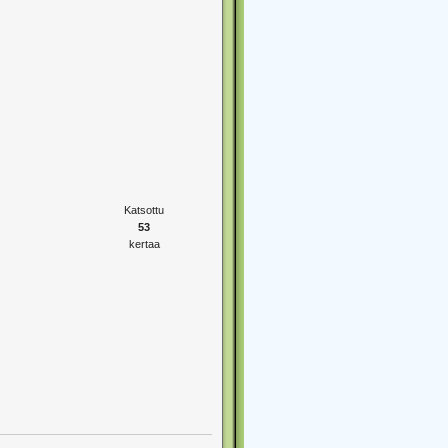
Katsottu
53
kertaa