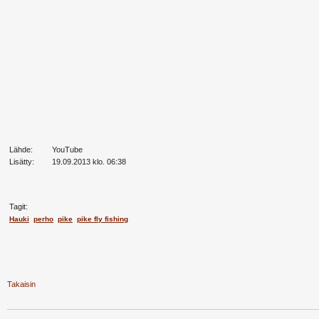
Lähde:
YouTube
Lisätty:
19.09.2013 klo. 06:38
Tagit:
Hauki
perho
pike
pike fly fishing
Takaisin