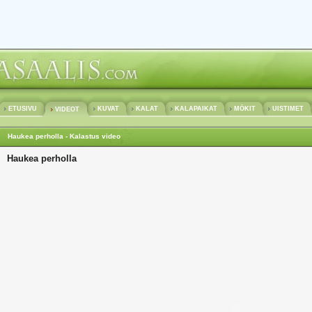
ETUSIVU
KUVAT
KALAT
KALAPAIKAT
MÖKIT
UISTIMET
VIDEOT
Haukea perholla - Kalastus video
Haukea perholla