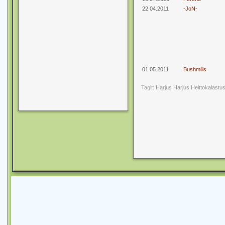
22.04.2011
-JoN-
01.05.2011
Bushmills
Tagit:
Harjus
Harjus Heittokalastu