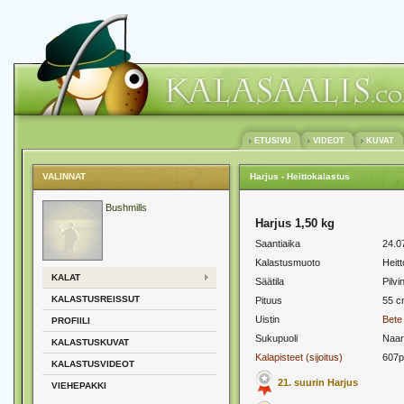
ETUSIVU
VIDEOT
KUVAT
VALINNAT
Harjus - Heittokalastus
Bushmills
Harjus 1,50 kg
Saantiaika
24.0
Kalastusmuoto
Heit
KALAT
Säätila
Pilvi
KALASTUSREISSUT
Pituus
55 c
Uistin
Bete
PROFIILI
Sukupuoli
Naar
KALASTUSKUVAT
Kalapisteet (sijoitus)
607p
KALASTUSVIDEOT
21. suurin Harjus
VIEHEPAKKI