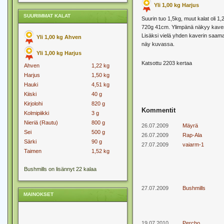
Yli 1,00 kg Harjus
SUURIMMAT KALAT
Suurin tuo 1,5kg, muut kalat oli 
720g 41cm. Ylimpänä näkyy kaver
Lisäksi vielä yhden kaverin saama
Yli 1,00 kg Ahven
näy kuvassa.
Yli 1,00 kg Harjus
Katsottu 2203 kertaa
Ahven
1,22 kg
Harjus
1,50 kg
Hauki
4,51 kg
Kiiski
40 g
Kirjolohi
820 g
Kommentit
Kolmipiikki
3 g
Nieriä (Rautu)
800 g
26.07.2009
Mäyrä
Sei
500 g
26.07.2009
Rap-Ala
Särki
90 g
27.07.2009
vaiarm-1
Taimen
1,52 kg
Bushmills on lisännyt 22 kalaa
27.07.2009
Bushmills
MAINOKSET
19.07.2010
Percho