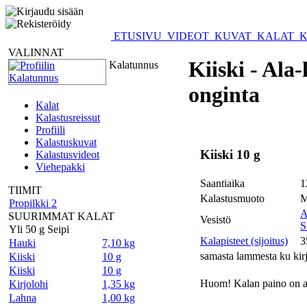
ETUSIVU
VIDEOT
KUVAT
KALAT
K
VALINNAT
Kiiski - Al
Kalatunnus
onginta
Kalat
Kalastusreissut
Profiili
Kalastuskuvat
Kiiski 10 g
Kalastusvideot
Viehepakki
Saantiaika
1
TIIMIT
Kalastusmuoto
M
Propilkki 2
A
SUURIMMAT KALAT
Vesistö
S
Yli 50 g Seipi
Kalapisteet (sijoitus)
3
Hauki
7,10 kg
samasta lammesta ku kir
Kiiski
10 g
Kiiski
10 g
Huom! Kalan paino on a
Kirjolohi
1,35 kg
Lahna
1,00 kg