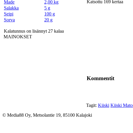
Katsottu 169 kertaa
Made
2,00 kg
Salakka
5 g
Seipi
100 g
Sorva
20 g
Kalatunnus on lisännyt 27 kalaa
MAINOKSET
Kommentit
Tagit:
Kiiski
Kiiski Mato
© Media88 Oy, Metsolantie 19, 85100 Kalajoki