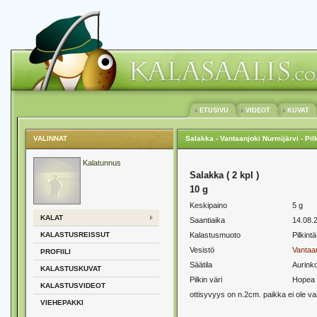
ETUSIVU
VIDEOT
KUVAT
VALINNAT
Salakka - Vantaanjoki Nurmijärvi - Pil
Kalatunnus
Salakka ( 2 kpl )
10 g
Keskipaino
5 g
KALAT
Saantiaika
14.08.2
KALASTUSREISSUT
Kalastusmuoto
Pilkintä
Vesistö
Vantaan
PROFIILI
Säätila
Aurink
KALASTUSKUVAT
Pilkin väri
Hopea
KALASTUSVIDEOT
ottisyvyys on n.2cm. paikka ei ole va
VIEHEPAKKI