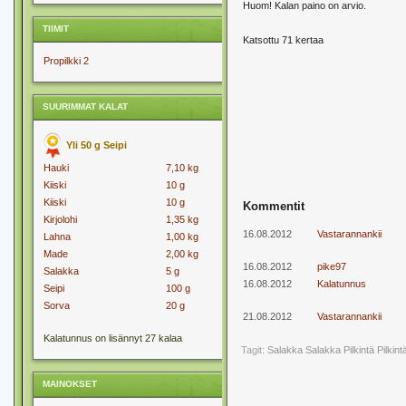
Huom! Kalan paino on arvio.
TIIMIT
Katsottu 71 kertaa
Propilkki 2
SUURIMMAT KALAT
Yli 50 g Seipi
Hauki
7,10 kg
Kiiski
10 g
Kiiski
10 g
Kommentit
Kirjolohi
1,35 kg
16.08.2012
Vastarannankii
Lahna
1,00 kg
Made
2,00 kg
16.08.2012
pike97
Salakka
5 g
16.08.2012
Kalatunnus
Seipi
100 g
Sorva
20 g
21.08.2012
Vastarannankii
Kalatunnus on lisännyt 27 kalaa
Tagit:
Salakka
Salakka Pilkintä
Pilkint
MAINOKSET