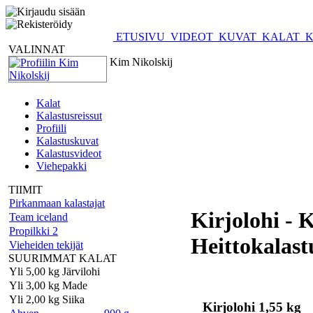
ETUSIVU
VIDEOT
KUVAT
KALAT
K
VALINNAT
Kim Nikolskij
Kalat
Kalastusreissut
Profiili
Kalastuskuvat
Kalastusvideot
Viehepakki
TIIMIT
Pirkanmaan kalastajat
Kirjolohi -
Team iceland
Propilkki 2
Heittokalast
Vieheiden tekijät
SUURIMMAT KALAT
Yli 5,00 kg Järvilohi
Yli 3,00 kg Made
Yli 2,00 kg Siika
Kirjolohi 1,55 kg