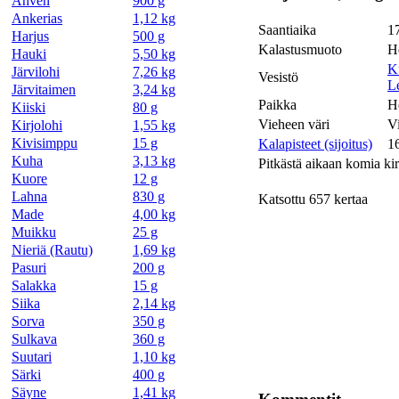
Ahven
900 g
Ankerias
1,12 kg
Saantiaika
1
Harjus
500 g
Kalastusmuoto
He
Hauki
5,50 kg
K
Järvilohi
7,26 kg
Vesistö
L
Järvitaimen
3,24 kg
Paikka
H
Kiiski
80 g
Vieheen väri
V
Kirjolohi
1,55 kg
Kivisimppu
15 g
Kalapisteet (sijoitus)
1
Kuha
3,13 kg
Pitkästä aikaan komia kir
Kuore
12 g
Lahna
830 g
Katsottu 657 kertaa
Made
4,00 kg
Muikku
25 g
Nieriä (Rautu)
1,69 kg
Pasuri
200 g
Salakka
15 g
Siika
2,14 kg
Sorva
350 g
Sulkava
360 g
Suutari
1,10 kg
Särki
400 g
Säyne
1,41 kg